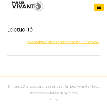
Skip
to
Par Les Vivants
content
L’actualité
La Fabrique PLV s’enrichit de nouvelles voix
© mars 2019 tous droits réservés Par Les Vivants - logo
https://www.latelierk247.com/
Facebook
Twitter